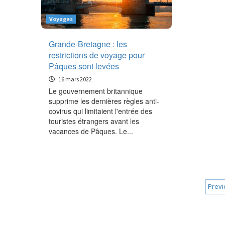
Voyages
Grande-Bretagne : les
restrictions de voyage pour
Pâques sont levées
16 mars 2022
Le gouvernement britannique
supprime les dernières règles anti-
covirus qui limitaient l'entrée des
touristes étrangers avant les
vacances de Pâques. Le...
Pag
Previ
de
pub