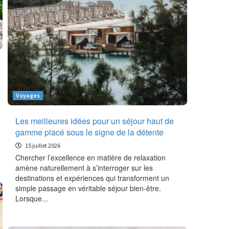
Voyages
Les meilleures idées pour un séjour haut de
gamme placé sous le signe de la détente
15 juillet 2026
Chercher l’excellence en matière de relaxation
amène naturellement à s’interroger sur les
destinations et expériences qui transforment un
simple passage en véritable séjour bien-être.
Lorsque...