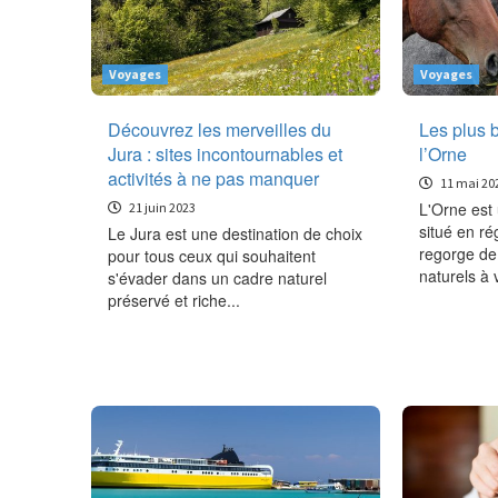
Voyages
Voyages
Découvrez les merveilles du
Les plus b
Jura : sites incontournables et
l’Orne
activités à ne pas manquer
11 mai 20
L'Orne est
21 juin 2023
situé en r
Le Jura est une destination de choix
regorge de 
pour tous ceux qui souhaitent
naturels à v
s'évader dans un cadre naturel
préservé et riche...