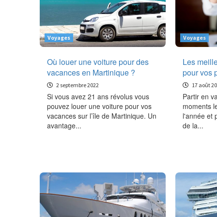
Voyages
Voyages
Où louer une voiture pour des
Les meill
vacances en Martinique ?
pour vos 
2 septembre 2022
17 août 2
Si vous avez 21 ans révolus vous
Partir en v
pouvez louer une voiture pour vos
moments le
vacances sur l’île de Martinique. Un
l'année et 
avantage...
de la...