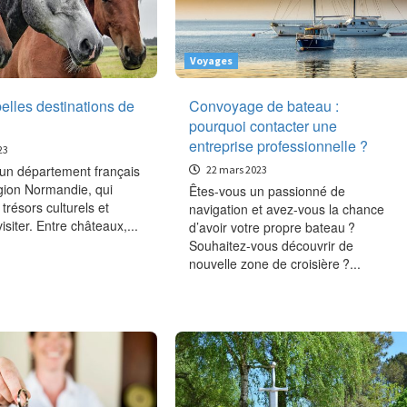
Voyages
elles destinations de
Convoyage de bateau :
pourquoi contacter une
entreprise professionnelle ?
23
 un département français
22 mars 2023
égion Normandie, qui
Êtes-vous un passionné de
trésors culturels et
navigation et avez-vous la chance
isiter. Entre châteaux,...
d’avoir votre propre bateau ?
Souhaitez-vous découvrir de
nouvelle zone de croisière ?...