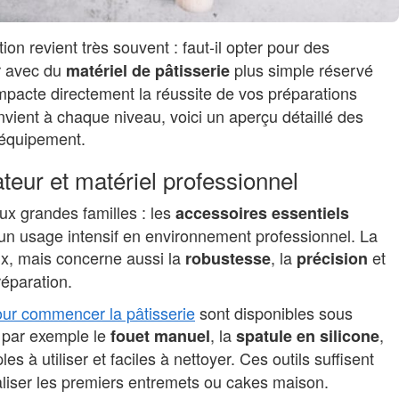
ion revient très souvent : faut-il opter pour des
r avec du
plus simple réservé
matériel de pâtisserie
mpacte directement la réussite de vos préparations
ient à chaque niveau, voici un aperçu détaillé des
’équipement.
teur et matériel professionnel
ux grandes familles : les
accessoires essentiels
un usage intensif en environnement professionnel. La
ix, mais concerne aussi la
, la
et
robustesse
précision
réparation.
our commencer la pâtisserie
sont disponibles sous
 par exemple le
, la
,
fouet manuel
spatule en silicone
es à utiliser et faciles à nettoyer. Ces outils suffisent
liser les premiers entremets ou cakes maison.