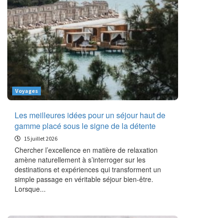
Voyages
Les meilleures idées pour un séjour haut de
gamme placé sous le signe de la détente
15 juillet 2026
Chercher l’excellence en matière de relaxation
amène naturellement à s’interroger sur les
destinations et expériences qui transforment un
simple passage en véritable séjour bien-être.
Lorsque...