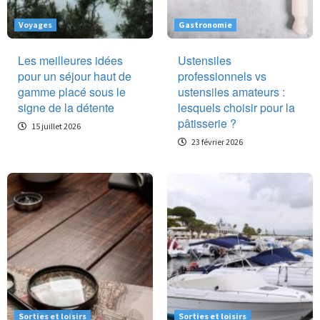
Voyages
Gastronomie
Les meilleures idées
Ustensiles
pour un séjour haut de
professionnels vs
gamme placé sous le
ustensiles amateurs :
signe de la détente
lesquels choisir pour la
pâtisserie ?
15 juillet 2026
23 février 2026
Sorties et loisirs
Sorties et loisirs