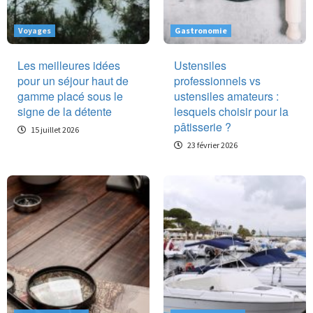
Voyages
Gastronomie
Les meilleures idées
Ustensiles
pour un séjour haut de
professionnels vs
gamme placé sous le
ustensiles amateurs :
signe de la détente
lesquels choisir pour la
pâtisserie ?
15 juillet 2026
23 février 2026