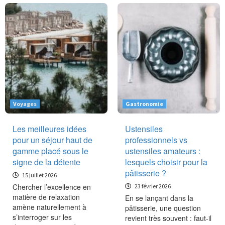
Voyages
Gastronomie
Les meilleures idées
Ustensiles
pour un séjour haut de
professionnels vs
gamme placé sous le
ustensiles amateurs :
signe de la détente
lesquels choisir pour la
pâtisserie ?
15 juillet 2026
Chercher l’excellence en
23 février 2026
matière de relaxation
En se lançant dans la
amène naturellement à
pâtisserie, une question
s’interroger sur les
revient très souvent : faut-il