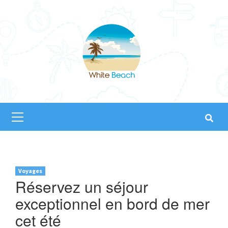
Skip
to
content
Primary
Menu
Voyages
Réservez un séjour
exceptionnel en bord de mer
cet été